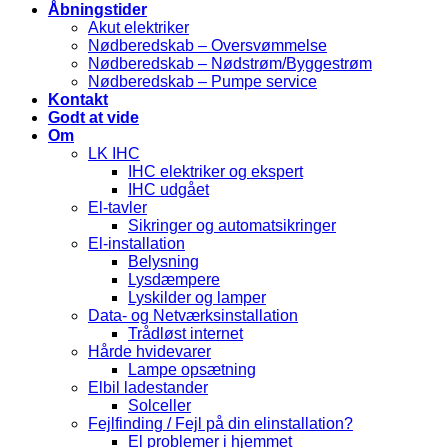
Åbningstider
Akut elektriker
Nødberedskab – Oversvømmelse
Nødberedskab – Nødstrøm/Byggestrøm
Nødberedskab – Pumpe service
Kontakt
Godt at vide
Om
LK IHC
IHC elektriker og ekspert
IHC udgået
El-tavler
Sikringer og automatsikringer
El-installation
Belysning
Lysdæmpere
Lyskilder og lamper
Data- og Netværksinstallation
Trådløst internet
Hårde hvidevarer
Lampe opsætning
Elbil ladestander
Solceller
Fejlfinding / Fejl på din elinstallation?
El problemer i hjemmet