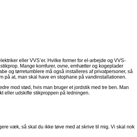
lektriker eller VVS’er. Hvilke former for el-arbejde og VVS-
n stikprop. Mange komfurer, ovne, emhætter og kogeplader
abe og tørretumblere må også installeres af privatpersoner, så
på at, man skal have en stophane på vandinstallationen.
bedre mod stød, hvis man bruger et jordstik med tre ben. Man
kt eller udskifte stikproppen på ledningen.
ere væk, så skal du ikke tøve med at skrive til mig. Vi skal nok