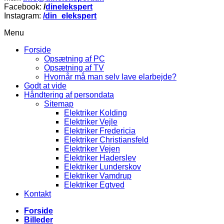
Facebook:
/
dinelekspert
Instagram:
/din_elekspert
Menu
Forside
Opsætning af PC
Opsætning af TV
Hvornår må man selv lave elarbejde?
Godt at vide
Håndtering af persondata
Sitemap
Elektriker Kolding
Elektriker Vejle
Elektriker Fredericia
Elektriker Christiansfeld
Elektriker Vejen
Elektriker Haderslev
Elektriker Lunderskov
Elektriker Vamdrup
Elektriker Egtved
Kontakt
Forside
Billeder