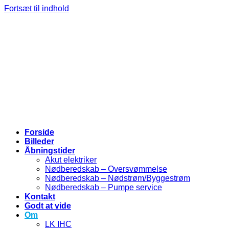
Fortsæt til indhold
Forside
Billeder
Åbningstider
Akut elektriker
Nødberedskab – Oversvømmelse
Nødberedskab – Nødstrøm/Byggestrøm
Nødberedskab – Pumpe service
Kontakt
Godt at vide
Om
LK IHC