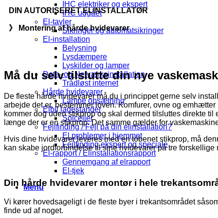
IHC elektriker og ekspert
DIN AUTORISERET ELINSTALLATØR
IHC udgået
El-tavler
》 Montering af hårde hvidevarer
Sikringer og automatsikringer
El-installation
Belysning
Lysdæmpere
Lyskilder og lamper
Må du selv tilslutte din nye vaskemask
Data- og Netværksinstallation
Trådløst internet
Hårde hvidevarer
De fleste hårde hvidevarer må du i princippet gerne selv install
Lampe opsætning
arbejde det er, bestemmer loven. Komfurer, ovne og emhætter m
Elbil ladestander
kommer dog uden stikprop og skal dermed tilsluttes direkte til
Solceller
længe der er en stikprop. Det samme gælder for vaskemaskin
Fejlfinding / Fejl på din elinstallation?
El problemer i hjemmet
Hvis dine hvidevarer leveres med en tobenet stikprop, må denne
Fejlfinding ekspert og speciale
kan skabe jordforbindelse til sine hvidevarer på tre forskellige
El-rapport / Elinstallationsrapport
Gennemgang af elrapport
El-tjek
Din hårde hvidevarer montør i hele trekantsomr
Menu
Vi kører hovedsageligt i de fleste byer i trekantsområdet såso
finde ud af noget.