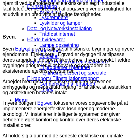
Sikringer og automatsikringer
hjem til vedligeholdelse af elektriske anlæg i industrielle
El-installation
faciliteter. Denne diversitet af opgaver giver os mulighed for
Belysning
at udvikle en bred vifte af faglige færdigheder.
Lysdæmpere
Lyskilder og lamper
Data- og Netværksinstallation
Trådløst internet
Byen:
Hårde hvidevarer
Lampe opsætning
Byen
Egtved
er en skatkiste af historiske bygninger og nyere
Elbil ladestander
ejendomme. Elektrikere i Egtved er dygtige til at tilpasse
Solceller
deres arbejde til de specifikke behov i hvert projekt. I ældre
Fejlfinding / Fejl på din elinstallation?
bygninger prioriterer vi at bevare og opgradere de
El problemer i hjemmet
eksisterende elektriske systemer.
Fejlfinding ekspert og speciale
El-rapport / Elinstallationsrapport
Arbejdet med disse historiske strukturer kræver en
Gennemgang af elrapport
omhyggelig og respektfuld tilgang for at sikre, at æstetikken
El-tjek
og arkitekturen bevares intakt.
Menu
I nyere boliger i
Egtved
fokuserer vores opgaver ofte på at
implementere energieffektive løsninger og moderne
teknologi. Vi installerer intelligente systemer, der giver
beboerne øget komfort og kontrol over deres elektriske
installationer.
At holde sig ajour med de seneste elektriske og digitale