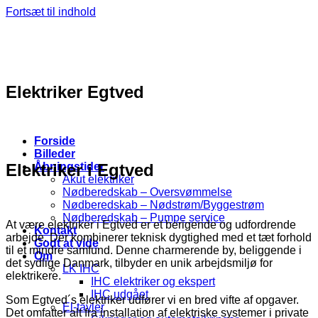
Fortsæt til indhold
Elektriker Egtved
Forside
Billeder
Elektriker i Egtved
Åbningstider
Akut elektriker
Nødberedskab – Oversvømmelse
Nødberedskab – Nødstrøm/Byggestrøm
Nødberedskab – Pumpe service
At være elektriker i Egtved er et berigende og udfordrende
Kontakt
arbejde. Der kombinerer teknisk dygtighed med et tæt forhold
Godt at vide
til et mindre samfund. Denne charmerende by, beliggende i
Om
det sydlige Danmark, tilbyder en unik arbejdsmiljø for
LK IHC
elektrikere.
IHC elektriker og ekspert
IHC udgået
Som Egtved´s elektriker udfører vi en bred vifte af opgaver.
El-tavler
Det omfatter alt fra installation af elektriske systemer i private