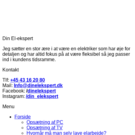
Din El-ekspert
Jeg sætter en stor ære i at være en elektriker som har øje for
detaljen og har altid fokus på at være fleksibel så jeg passer
ind i kundens tidsramme.
Kontakt
Tlf:
+45 43 16 20 80
Mail:
Info@dinelekspert.dk
Facebook:
/
dinelekspert
Instagram:
/din_elekspert
Menu
Forside
Opsætning af PC
Opsætning af TV
Hvornår må man selv lave elarbejde?