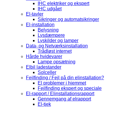
IHC elektriker og ekspert
IHC udgået
El-tavler
Sikringer og automatsikringer
El-installation
Belysning
Lysdæmpere
Lyskilder og lamper
Data- og Netværksinstallation
Trådløst internet
Hårde hvidevarer
Lampe opsætning
Elbil ladestander
Solceller
Fejlfinding / Fejl på din elinstallation?
El problemer i hjemmet
Fejlfinding ekspert og speciale
El-rapport / Elinstallationsrapport
Gennemgang af elrapport
El-tjek