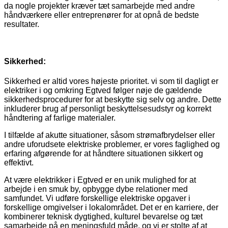
da nogle projekter kræver tæt samarbejde med andre
håndværkere eller entreprenører for at opnå de bedste
resultater.
Sikkerhed:
Sikkerhed er altid vores højeste prioritet. vi som til dagligt er
elektriker i og omkring Egtved følger nøje de gældende
sikkerhedsprocedurer for at beskytte sig selv og andre. Dette
inkluderer brug af personligt beskyttelsesudstyr og korrekt
håndtering af farlige materialer.
I tilfælde af akutte situationer, såsom strømafbrydelser eller
andre uforudsete elektriske problemer, er vores faglighed og
erfaring afgørende for at håndtere situationen sikkert og
effektivt.
At være elektrikker i Egtved er en unik mulighed for at
arbejde i en smuk by, opbygge dybe relationer med
samfundet. Vi udføre forskellige elektriske opgaver i
forskellige omgivelser i lokalområdet. Det er en karriere, der
kombinerer teknisk dygtighed, kulturel bevarelse og tæt
samarbejde på en meningsfuld måde, og vi er stolte af at