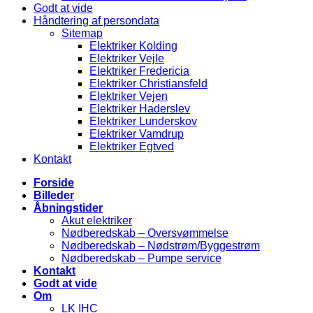
Godt at vide
Håndtering af persondata
Sitemap
Elektriker Kolding
Elektriker Vejle
Elektriker Fredericia
Elektriker Christiansfeld
Elektriker Vejen
Elektriker Haderslev
Elektriker Lunderskov
Elektriker Vamdrup
Elektriker Egtved
Kontakt
Forside
Billeder
Åbningstider
Akut elektriker
Nødberedskab – Oversvømmelse
Nødberedskab – Nødstrøm/Byggestrøm
Nødberedskab – Pumpe service
Kontakt
Godt at vide
Om
LK IHC