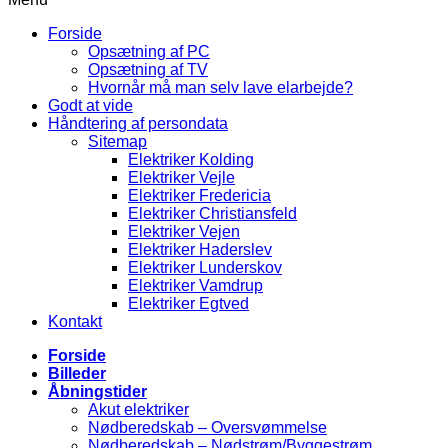
Forside
Opsætning af PC
Opsætning af TV
Hvornår må man selv lave elarbejde?
Godt at vide
Håndtering af persondata
Sitemap
Elektriker Kolding
Elektriker Vejle
Elektriker Fredericia
Elektriker Christiansfeld
Elektriker Vejen
Elektriker Haderslev
Elektriker Lunderskov
Elektriker Vamdrup
Elektriker Egtved
Kontakt
Forside
Billeder
Åbningstider
Akut elektriker
Nødberedskab – Oversvømmelse
Nødberedskab – Nødstrøm/Byggestrøm