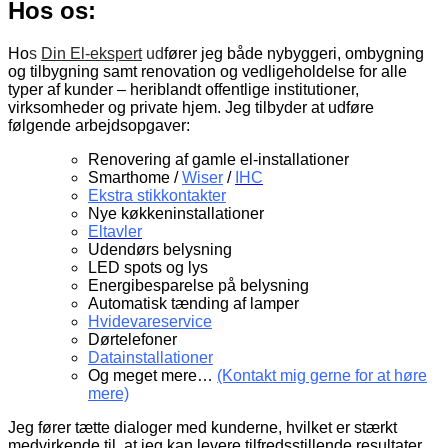
Hos os:
Ho
s
Din El-ekspert
ud
fører jeg både nybyggeri, ombygning
og tilbygning samt renovation og vedligeholdelse for alle
typer af kunder – heriblandt offentlige institutioner,
virksomheder og private hjem. Jeg tilbyder at udføre
følgende arbejdsopgaver:
Renovering af gamle el-installationer
Smarthome /
Wiser
/
IHC
Ekstra st
ikkont
akter
Nye køkkeninstallationer
Eltavler
Udendørs belysning
LED spots og lys
Energibesparelse på belysning
Automatisk tænding af lamper
Hvidevareservice
Dørtelefoner
Datainstallationer
Og meget mere…
(Kontakt mig gerne for at høre
mere)
Jeg fører tætte dialoger med kunderne, hvilket er stærkt
medvirkende til, at jeg kan levere tilfredsstillende resultater.