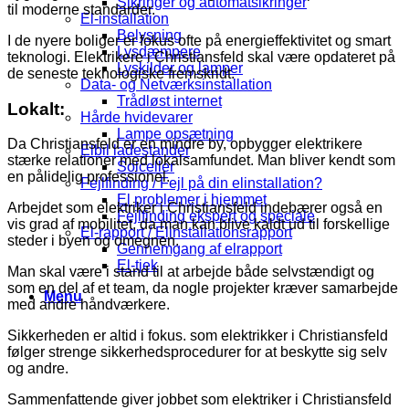
Sikringer og automatsikringer
til moderne standarder.
El-installation
Belysning
I de nyere boliger er fokus ofte på energieffektivitet og smart
Lysdæmpere
teknologi. Elektrikere i Christiansfeld skal være opdateret på
Lyskilder og lamper
de seneste teknologiske fremskridt.
Data- og Netværksinstallation
Trådløst internet
Lokalt:
Hårde hvidevarer
Lampe opsætning
Da Christiansfeld er en mindre by, opbygger elektrikere
Elbil ladestander
stærke relationer med lokalsamfundet. Man bliver kendt som
Solceller
en pålidelig professionel.
Fejlfinding / Fejl på din elinstallation?
El problemer i hjemmet
Arbejdet som elektriker i Christiansfeld indebærer også en
Fejlfinding ekspert og speciale
vis grad af mobilitet, da man kan blive kaldt ud til forskellige
El-rapport / Elinstallationsrapport
steder i byen og omegnen.
Gennemgang af elrapport
El-tjek
Man skal være i stand til at arbejde både selvstændigt og
som en del af et team, da nogle projekter kræver samarbejde
Menu
med andre håndværkere.
Sikkerheden er altid i fokus. som elektrikker i Christiansfeld
følger strenge sikkerhedsprocedurer for at beskytte sig selv
og andre.
Sammenfattende giver jobbet som elektriker i Christiansfeld