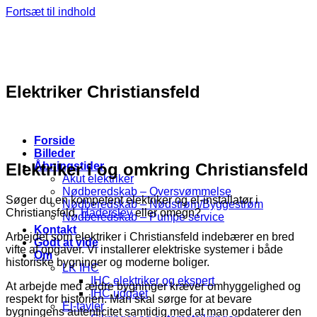
Fortsæt til indhold
Elektriker Christiansfeld
Forside
Billeder
Elektriker i og omkring Christiansfeld
Åbningstider
Akut elektriker
Nødberedskab – Oversvømmelse
Søger du en kompetent elektriker og el-installatør i
Nødberedskab – Nødstrøm/Byggestrøm
Christiansfeld,
Haderslev
eller omegn?
Nødberedskab – Pumpe service
Kontakt
Arbejdet som elektriker i Christiansfeld indebærer en bred
Godt at vide
vifte af opgaver. Vi installerer elektriske systemer i både
Om
historiske bygninger og moderne boliger.
LK IHC
IHC elektriker og ekspert
At arbejde med ældre bygninger kræver omhyggelighed og
IHC udgået
respekt for historien. Man skal sørge for at bevare
El-tavler
bygningens autenticitet samtidig med at man opdaterer den