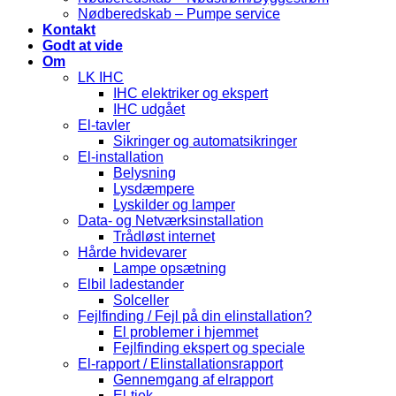
Nødberedskab – Pumpe service
Kontakt
Godt at vide
Om
LK IHC
IHC elektriker og ekspert
IHC udgået
El-tavler
Sikringer og automatsikringer
El-installation
Belysning
Lysdæmpere
Lyskilder og lamper
Data- og Netværksinstallation
Trådløst internet
Hårde hvidevarer
Lampe opsætning
Elbil ladestander
Solceller
Fejlfinding / Fejl på din elinstallation?
El problemer i hjemmet
Fejlfinding ekspert og speciale
El-rapport / Elinstallationsrapport
Gennemgang af elrapport
El-tjek