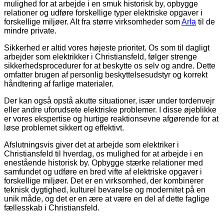
mulighed for at arbejde i en smuk historisk by, opbygge
relationer og udføre forskellige typer elektriske opgaver i
forskellige miljøer. Alt fra større virksomheder som
Arla
til de
mindre private.
Sikkerhed er altid vores højeste prioritet. Os som til dagligt
arbejder som elektrikker i Christiansfeld, følger strenge
sikkerhedsprocedurer for at beskytte os selv og andre. Dette
omfatter brugen af personlig beskyttelsesudstyr og korrekt
håndtering af farlige materialer.
Der kan også opstå akutte situationer, især under tordenvejr
eller andre uforudsete elektriske problemer. I disse øjeblikke
er vores ekspertise og hurtige reaktionsevne afgørende for at
løse problemet sikkert og effektivt.
Afslutningsvis giver det at arbejde som elektriker i
Christiansfeld til hverdag, os mulighed for at arbejde i en
enestående historisk by. Opbygge stærke relationer med
samfundet og udføre en bred vifte af elektriske opgaver i
forskellige miljøer. Det er en virksomhed, der kombinerer
teknisk dygtighed, kulturel bevarelse og modernitet på en
unik måde, og det er en ære at være en del af dette faglige
fællesskab i Christiansfeld.